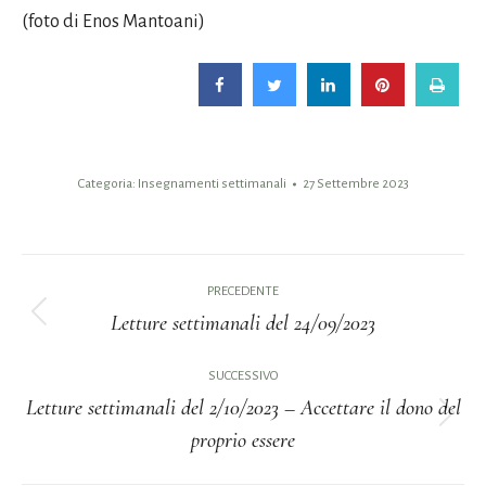
(foto di Enos Mantoani)
Categoria:
Insegnamenti settimanali
27 Settembre 2023
Naviga
PRECEDENTE
tra
Letture settimanali del 24/09/2023
Post
i
precedente:
SUCCESSIVO
Letture settimanali del 2/10/2023 – Accettare il dono del
post
Prossimo
proprio essere
post: