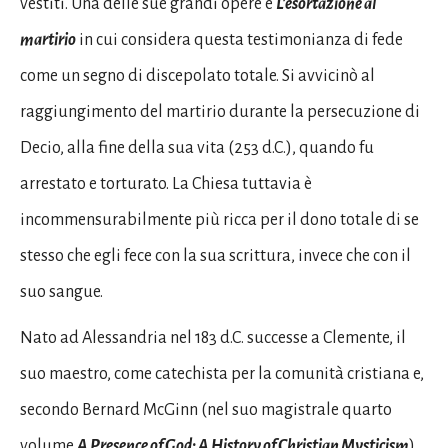
vestiti. Una delle sue grandi opere è
L’esortazione al
martirio
in cui considera questa testimonianza di fede
come un segno di discepolato totale. Si avvicinò al
raggiungimento del martirio durante la persecuzione di
Decio, alla fine della sua vita (253 d.C.), quando fu
arrestato e torturato. La Chiesa tuttavia è
incommensurabilmente più ricca per il dono totale di se
stesso che egli fece con la sua scrittura, invece che con il
suo sangue.
Nato ad Alessandria nel 183 d.C. successe a Clemente, il
suo maestro, come catechista per la comunità cristiana e,
secondo Bernard McGinn (nel suo magistrale quarto
volume
A Presence of God: A History of Christian Mysticism
),