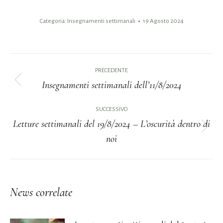
Categoria:
Insegnamenti settimanali
19 Agosto 2024
Naviga
PRECEDENTE
tra
Insegnamenti settimanali dell’11/8/2024
Post
i
precedente:
SUCCESSIVO
Letture settimanali del 19/8/2024 – L’oscurità dentro di
post
Prossimo
noi
post:
News correlate