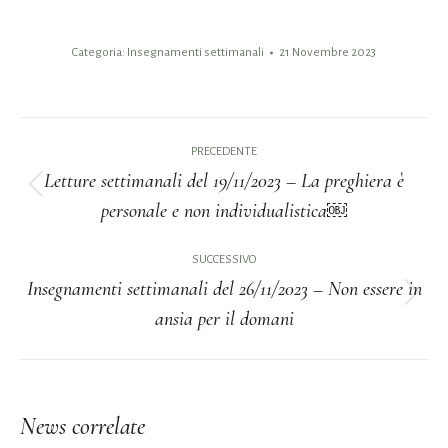
Categoria:
Insegnamenti settimanali
21 Novembre 2023
Naviga
PRECEDENTE
tra
Letture settimanali del 19/11/2023 – La preghiera è
Post
personale e non individualistica￼
i
precedente:
post
SUCCESSIVO
Insegnamenti settimanali del 26/11/2023 – Non essere in
Prossimo
ansia per il domani
post:
News correlate