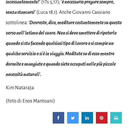
incessantemente!
’ (1Ts 5,17); ‘
è necessario pregare sempre,
senza stancarsi’
(Luca 18,1). Anche Giovanni Cassiano
sottolinea: ‘
Dovreste, dico, meditare costantemente su questo
verso nell’intimo del cuore. Non si deve smettere di ripeterlo
quando si sta facendo qualsiasi tipo di lavoro o si compie un
qualche servizio o si è in viaggio. Meditate su di esso mentre
dormite e mangiate e quando siete occupati nelle più piccole
necessità naturali’.
Kim Nataraja
(Foto di Enos Mantoani)