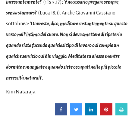
incessantemente!
’ (1Ts 5,17); ‘
è necessario pregare sempre,
senza stancarsi’
(Luca 18,1). Anche Giovanni Cassiano
sottolinea: ‘
Dovreste, dico, meditare costantemente su questo
verso nell’intimo del cuore. Non si deve smettere di ripeterlo
quando si sta facendo qualsiasi tipo di lavoro o si compie un
qualche servizio o si è in viaggio. Meditate su di esso mentre
dormite e mangiate e quando siete occupati nelle più piccole
necessità naturali’.
Kim Nataraja