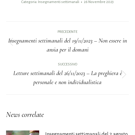
Categoria:
Insegnamenti settimanali
26 Novembre 2023
Naviga
PRECEDENTE
tra
Insegnamenti settimanali del 19/11/2023 – Non essere in
Post
ansia per il domani
i
precedente:
post
SUCCESSIVO
Letture settimanali del 26/11/2023 – La preghiera è
Prossimo
personale e non individualistica
post:
News correlate
Insegnamenti settimanali del 2 agosto