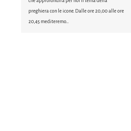
che approfondirà per noi il tema della
preghiera con le icone. Dalle ore 20,00 alle ore
20,45 mediteremo…