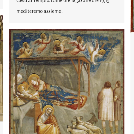
Gesù al Tempio. Dalle ore 18,30 alle ore 19,15
mediteremo assieme…