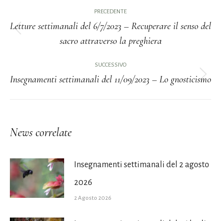
Naviga
PRECEDENTE
tra
Letture settimanali del 6/7/2023 – Recuperare il senso del
Post
sacro attraverso la preghiera
i
precedente:
post
SUCCESSIVO
Insegnamenti settimanali del 11/09/2023 – Lo gnosticismo
Prossimo
post:
News correlate
Insegnamenti settimanali del 2 agosto
2026
2 Agosto 2026