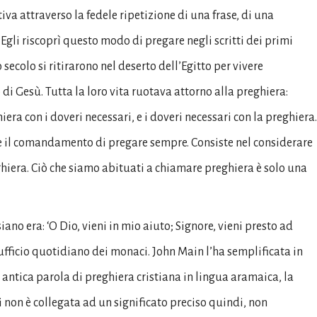
a attraverso la fedele ripetizione di una frase, di una
Egli riscoprì questo modo di pregare negli scritti dei primi
o secolo si ritirarono nel deserto dell’Egitto per vivere
di Gesù. Tutta la loro vita ruotava attorno alla preghiera:
era con i doveri necessari, e i doveri necessari con la preghiera.
 il comandamento di pregare sempre. Consiste nel considerare
ghiera. Ciò che siamo abituati a chiamare preghiera è solo una
ano era: ‘O Dio, vieni in mio aiuto; Signore, vieni presto ad
’ufficio quotidiano dei monaci. John Main l’ha semplificata in
 antica parola di preghiera cristiana in lingua aramaica, la
i non è collegata ad un significato preciso quindi, non