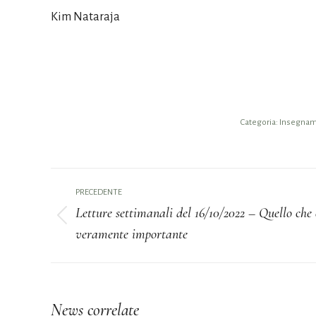
Kim Nataraja
Categoria:
Insegname
Naviga
PRECEDENTE
tra
Letture settimanali del 16/10/2022 – Quello che 
Post
veramente importante
i
precedente:
post
News correlate