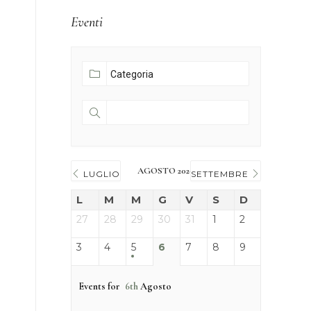
Eventi
AGOSTO 2026
LUGLIO
SETTEMBRE
L
M
M
G
V
S
D
27
28
29
30
31
1
2
3
4
5
6
7
8
9
Events for
6th
Agosto