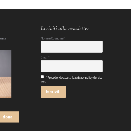
Iscriviti alla newsletter
 una
Nome e Cognome*
Email*
*Procedendo accetti la privacy policy del sito
web
dona