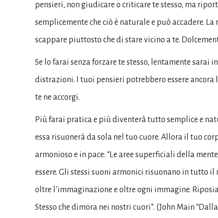
pensieri, non giudicare o criticare te stesso, ma ripo
semplicemente che ciò è naturale e può accadere. La 
scappare piuttosto che di stare vicino a te. Dolceme
Se lo farai senza forzare te stesso, lentamente sarai 
distrazioni. I tuoi pensieri potrebbero essere ancor
te ne accorgi.
Più farai pratica e più diventerà tutto semplice e natur
essa risuonerà da sola nel tuo cuore. Allora il tuo co
armonioso e in pace: “Le aree superficiali della mente
essere. Gli stessi suoni armonici risuonano in tutto il 
oltre l’immaginazione e oltre ogni immagine. Riposi
Stesso che dimora nei nostri cuori”. (John Main “Dalla