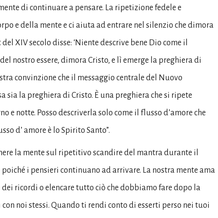
mente di continuare a pensare. La ripetizione fedele e
rpo e della mente e ci aiuta ad entrare nel silenzio che dimora
t del XIV secolo disse: ‘Niente descrive bene Dio come il
o del nostro essere, dimora Cristo, e lì emerge la preghiera di
nostra convinzione che il messaggio centrale del Nuovo
 sia la preghiera di Cristo. È una preghiera che si ripete
o e notte. Posso descriverla solo come il flusso d’amore che
sso d’ amore è lo Spirito Santo”.
nere la mente sul ripetitivo scandire del mantra durante il
e poiché i pensieri continuano ad arrivare. La nostra mente ama
le dei ricordi o elencare tutto ciò che dobbiamo fare dopo la
on noi stessi. Quando ti rendi conto di esserti perso nei tuoi