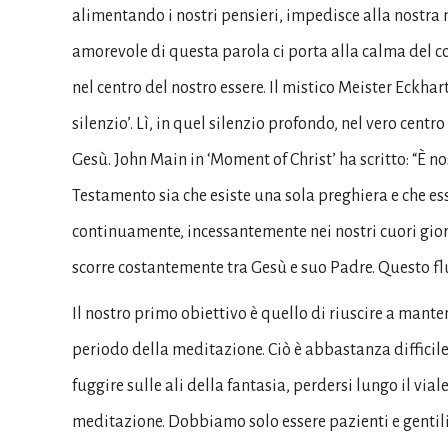
alimentando i nostri pensieri, impedisce alla nostra 
amorevole di questa parola ci porta alla calma del co
nel centro del nostro essere. Il mistico Meister Eckhar
silenzio’. Lì, in quel silenzio profondo, nel vero centr
Gesù. John Main in ‘Moment of Christ’ ha scritto: “È 
Testamento sia che esiste una sola preghiera e che essa
continuamente, incessantemente nei nostri cuori giorn
scorre costantemente tra Gesù e suo Padre. Questo flu
Il nostro primo obiettivo è quello di riuscire a mante
periodo della meditazione. Ciò è abbastanza difficil
fuggire sulle ali della fantasia, perdersi lungo il via
meditazione. Dobbiamo solo essere pazienti e gentili c