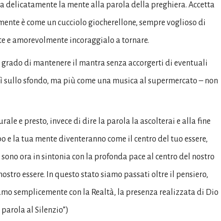
rta delicatamente la mente alla parola della preghiera. Accetta
mente è come un cucciolo giocherellone, sempre voglioso di
nte e amorevolmente incoraggialo a tornare.
in grado di mantenere il mantra senza accorgerti di eventuali
a lì sullo sfondo, ma più come una musica al supermercato – non
ale e presto, invece di dire la parola la ascolterai e alla fine
rpo e la tua mente diventeranno come il centro del tuo essere,
 sono ora in sintonia con la profonda pace al centro del nostro
nostro essere. In questo stato siamo passati oltre il pensiero,
amo semplicemente con la Realtà, la presenza realizzata di Dio
 parola al Silenzio”)