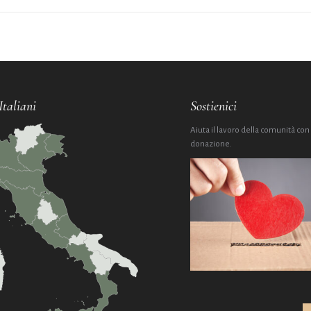
Italiani
Sostienici
Aiuta il lavoro della comunità con
donazione.