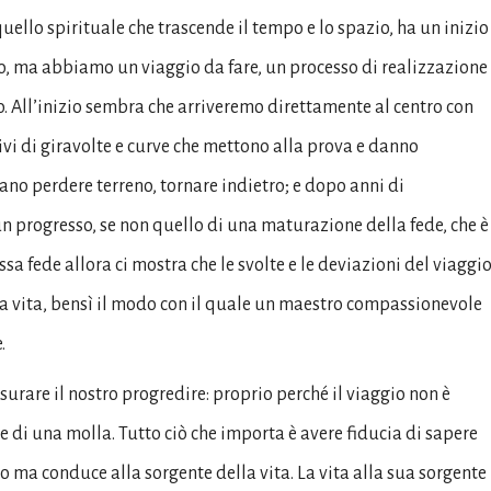
llo spirituale che trascende il tempo e lo spazio, ha un inizio
io, ma abbiamo un viaggio da fare, un processo di realizzazione
ro. All’inizio sembra che arriveremo direttamente al centro con
vi di giravolte e curve che mettono alla prova e danno
ano perdere terreno, tornare indietro; e dopo anni di
 progresso, se non quello di una maturazione della fede, che è
ssa fede allora ci mostra che le svolte e le deviazioni del viaggi
 la vita, bensì il modo con il quale un maestro compassionevole
.
isurare il nostro progredire: proprio perché il viaggio non è
re di una molla. Tutto ciò che importa è avere fiducia di sapere
to ma conduce alla sorgente della vita. La vita alla sua sorgente