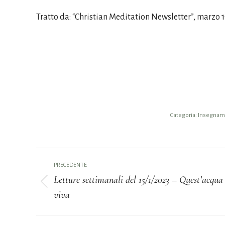
Tratto da: “Christian Meditation Newsletter”, marzo 
Categoria:
Insegname
Naviga
PRECEDENTE
tra
Letture settimanali del 15/1/2023 – Quest’acqua
Post
viva
i
precedente:
post