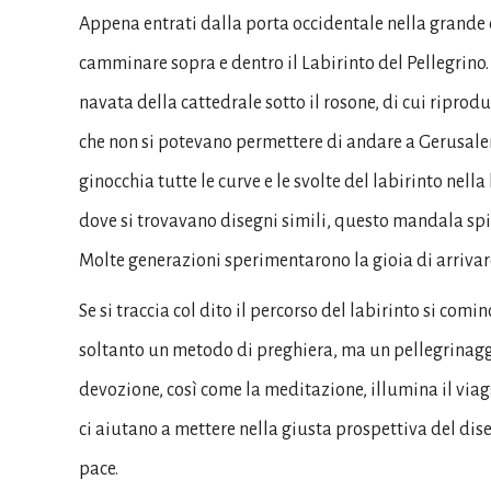
Appena entrati dalla porta occidentale nella grande ca
camminare sopra e dentro il Labirinto del Pellegrino. 
navata della cattedrale sotto il rosone, di cui riprod
che non si potevano permettere di andare a Gerusale
ginocchia tutte le curve e le svolte del labirinto nell
dove si trovavano disegni simili, questo mandala spir
Molte generazioni sperimentarono la gioia di arrivare
Se si traccia col dito il percorso del labirinto si co
soltanto un metodo di preghiera, ma un pellegrinaggio
devozione, così come la meditazione, illumina il viaggio
ci aiutano a mettere nella giusta prospettiva del dise
pace.