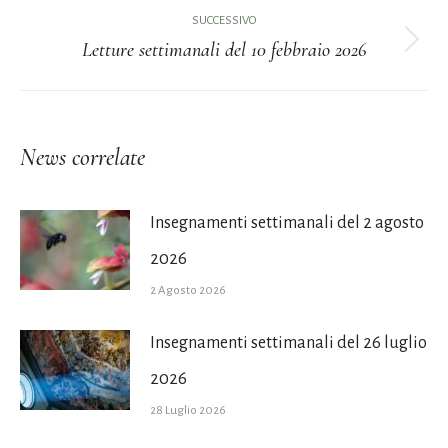
i
precedente:
SUCCESSIVO
Letture settimanali del 10 febbraio 2026
post
Prossimo
post:
News correlate
Insegnamenti settimanali del 2 agosto
2026
2 Agosto 2026
Insegnamenti settimanali del 26 luglio
2026
28 Luglio 2026