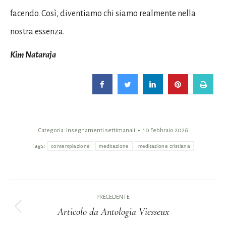
facendo. Così, diventiamo chi siamo realmente nella
nostra essenza.
Kim Nataraja
Categoria:
Insegnamenti settimanali
10 Febbraio 2026
Tags:
contemplazione
meditazione
meditazione cristiana
Naviga
PRECEDENTE
tra
Articolo da Antologia Viesseux
Post