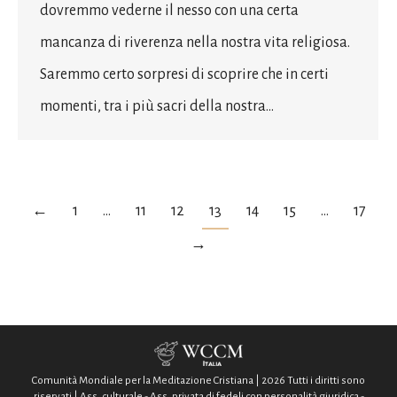
dovremmo vederne il nesso con una certa
mancanza di riverenza nella nostra vita religiosa.
Saremmo certo sorpresi di scoprire che in certi
momenti, tra i più sacri della nostra…
←
1
…
11
12
13
14
15
…
17
→
Comunità Mondiale per la Meditazione Cristiana | 2026 Tutti i diritti sono
riservati | Ass. culturale - Ass. privata di fedeli con personalità giuridica -