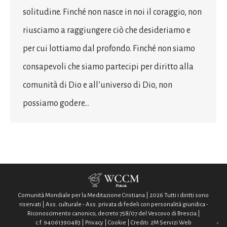
solitudine. Finché non nasce in noi il coraggio, non
riusciamo a raggiungere ciò che desideriamo e
per cui lottiamo dal profondo. Finché non siamo
consapevoli che siamo partecipi per diritto alla
comunità di Dio e all’universo di Dio, non
possiamo godere…
Comunità Mondiale per la Meditazione Cristiana | 2026 Tutti i diritti sono
riservati | Ass. culturale - Ass. privata di fedeli con personalità giuridica -
Riconoscimento canonico, decreto 758/07 del Vescovo di Brescia |
c.f. 94061390483 |
Privacy
|
Cookie
| Crediti:
2M Servizi Web