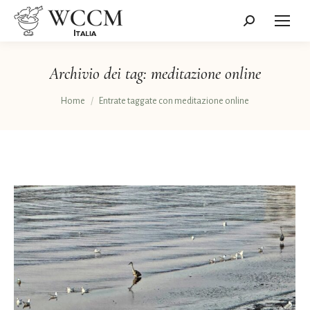
Cerca:
Archivio dei tag:
meditazione online
Tu sei qui:
Home
Entrate taggate con meditazione online