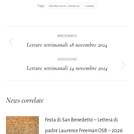
Tags:
meditazione cristiana
natale
Naviga
PRECEDENTE
tra
Letture settimanali 18 novembre 2024
Post
i
precedente:
SUCCESSIVO
Letture settimanali 24 novembre 2024
post
Prossimo
post:
News correlate
Festa di San Benedetto – Lettera di
padre Laurence Freeman OSB – 2026