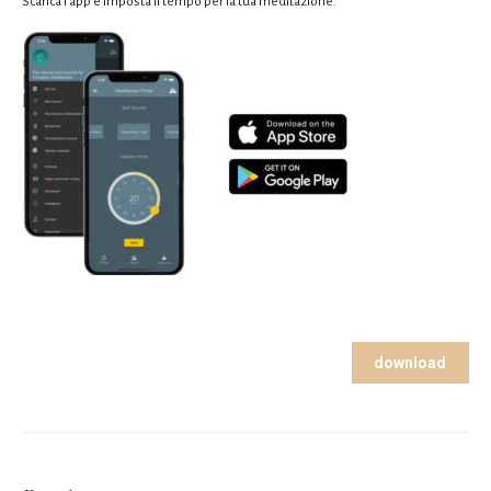
Scarica l’app e imposta il tempo per la tua meditazione.
download