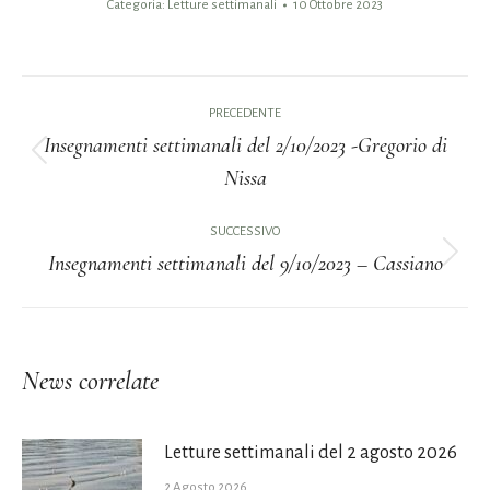
Categoria:
Letture settimanali
10 Ottobre 2023
Naviga
PRECEDENTE
tra
Insegnamenti settimanali del 2/10/2023 -Gregorio di
Post
Nissa
i
precedente:
post
SUCCESSIVO
Insegnamenti settimanali del 9/10/2023 – Cassiano
Prossimo
post:
News correlate
Letture settimanali del 2 agosto 2026
2 Agosto 2026