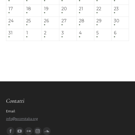
17
18
19
20
21
22
23
24
25
26
27
28
29
30
31
1
2
3
4
5
6
Contatti
Email:
info@wccmitalia.org
Ci puoi trovare su:
Facebook
YouTube
Flickr
Instagram
SoundCloud