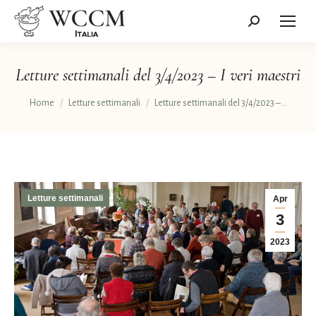
Cerca:
Letture settimanali del 3/4/2023 – I veri maestri
Tu sei qui:
Home
Letture settimanali
Letture settimanali del 3/4/2023 –…
Letture settimanali
Apr
3
2023