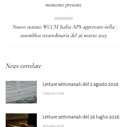
Post
momento presente
i
precedente:
post
SUCCESSIVO
Nuovo statuto WCCM Italia APS approvato nella
Prossimo
assemblea straordinaria del 26 marzo 2023
post:
News correlate
Letture settimanali del 2 agosto 2026
2 Agosto 2026
Letture settimanali del 26 luglio 2026
28 Luglio 2026