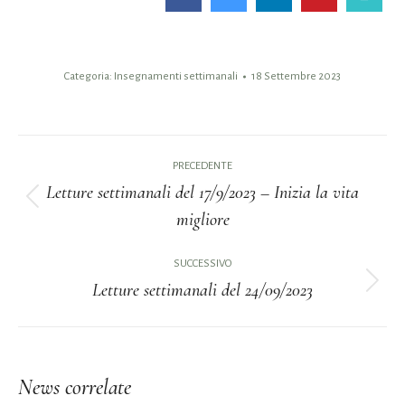
Categoria:
Insegnamenti settimanali
18 Settembre 2023
Naviga
PRECEDENTE
tra
Letture settimanali del 17/9/2023 – Inizia la vita
Post
migliore
i
precedente:
post
SUCCESSIVO
Letture settimanali del 24/09/2023
Prossimo
post:
News correlate