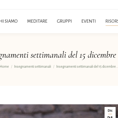
HI SIAMO
MEDITARE
GRUPPI
EVENTI
RISOR
gnamenti settimanali del 15 dicembre
Tu sei qui:
Home
Insegnamenti settimanali
Insegnamenti settimanali del 15 dicembre
Dic