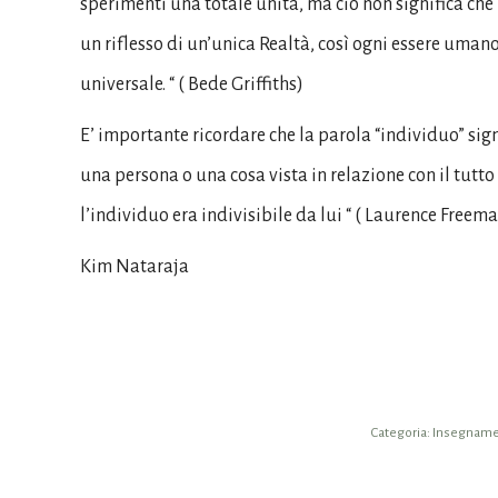
sperimenti una totale unità, ma ciò non significa che
un riflesso di un’unica Realtà, così ogni essere uma
universale. “ ( Bede Griffiths)
E’ importante ricordare che la parola “individuo” sig
una persona o una cosa vista in relazione con il tutto
l’individuo era indivisibile da lui “ ( Laurence Freema
Kim Nataraja
Categoria:
Insegnamen