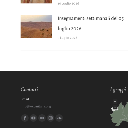
19 Luglio 2026
Insegnamenti settimanali del 05
luglio 2026
5 Luglio 2026
Contatti
I gruppi 
Email:
+
info@wccmitalia.org
−
Ci puoi trovare su:
Facebook
YouTube
Flickr
Instagram
SoundCloud