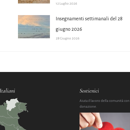
12 Luglio 2026
Insegnamenti settimanali del 28
giugno 2026
28 Giugno 2026
Italiani
Sostienici
Aiuta il lavoro della comunità con
donazione.