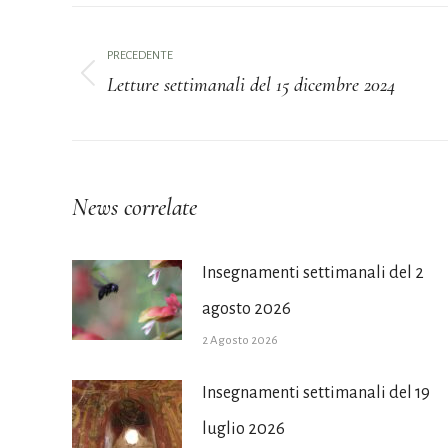
Naviga
PRECEDENTE
tra
Letture settimanali del 15 dicembre 2024
Post
i
precedente:
post
News correlate
Insegnamenti settimanali del 2
agosto 2026
2 Agosto 2026
Insegnamenti settimanali del 19
luglio 2026