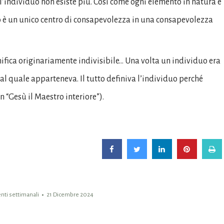
 l’individuo non esiste più. Così come ogni elemento in natura è
no è un unico centro di consapevolezza in una consapevolezza
nifica originariamente indivisibile… Una volta un individuo era
 al quale apparteneva. Il tutto definiva l’individuo perché
n “Gesù il Maestro interiore”).
ti settimanali
21 Dicembre 2024