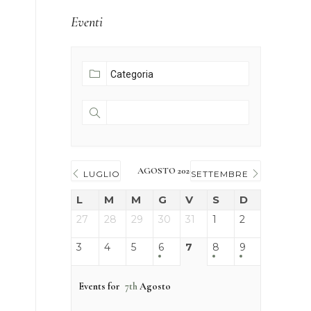
Eventi
AGOSTO 2026
LUGLIO
SETTEMBRE
L
M
M
G
V
S
D
27
28
29
30
31
1
2
3
4
5
6
7
8
9
Events for
7th
Agosto