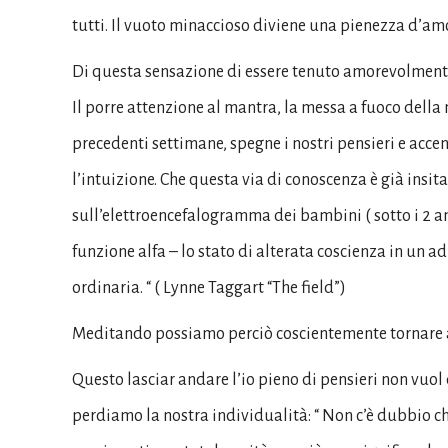
tutti. Il vuoto minaccioso diviene una pienezza d’amo
Di questa sensazione di essere tenuto amorevolmente, 
Il porre attenzione al mantra, la messa a fuoco della
precedenti settimane, spegne i nostri pensieri e acce
l’intuizione. Che questa via di conoscenza è già insita
sull’elettroencefalogramma dei bambini ( sotto i 2 
funzione alfa – lo stato di alterata coscienza in un a
ordinaria. “ ( Lynne Taggart “The field”)
Meditando possiamo perciò coscientemente tornare ad 
Questo lasciar andare l’io pieno di pensieri non vuol 
perdiamo la nostra individualità: “ Non c’è dubbio c