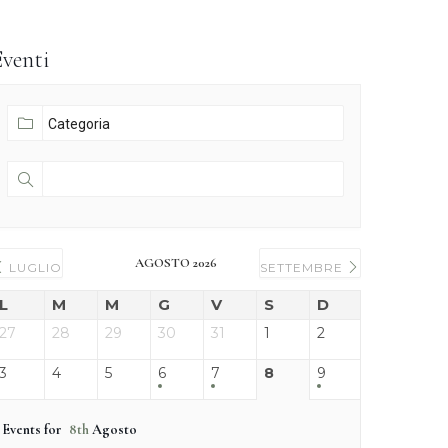
Eventi
AGOSTO 2026
LUGLIO
SETTEMBRE
L
M
M
G
V
S
D
27
28
29
30
31
1
2
3
4
5
6
7
8
9
Events for
8th
Agosto