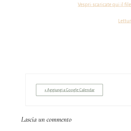
Vespri: scaricate qui il fi
Lettur
+ Aggiungi a Google Calendar
Lascia un commento