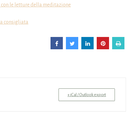
le con le letture della meditazione
a consigliata
+ iCal / Outlook export