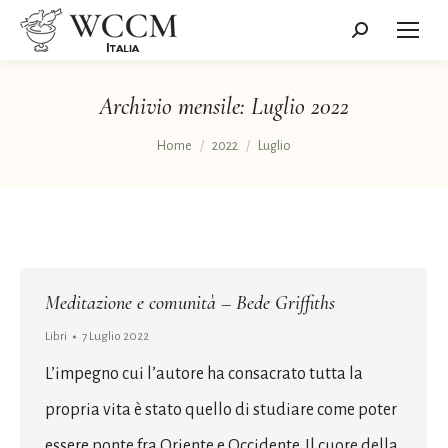
Cerca:
Archivio mensile:
Luglio 2022
Tu sei qui:
Home
2022
Luglio
Meditazione e comunità – Bede Griffiths
Libri
7 Luglio 2022
L’impegno cui l’autore ha consacrato tutta la
propria vita è stato quello di studiare come poter
essere ponte fra Oriente e Occidente. Il cuore della