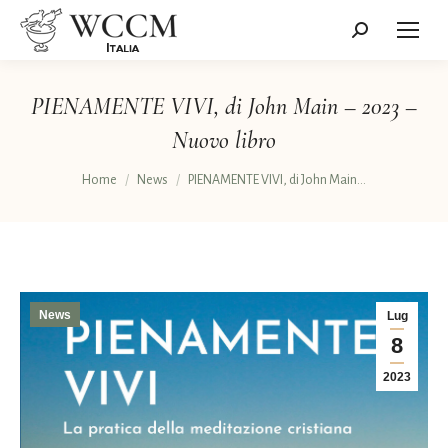
Cerca:
PIENAMENTE VIVI, di John Main – 2023 –
Nuovo libro
Tu sei qui:
Home
News
PIENAMENTE VIVI, di John Main…
News
Lug
8
2023