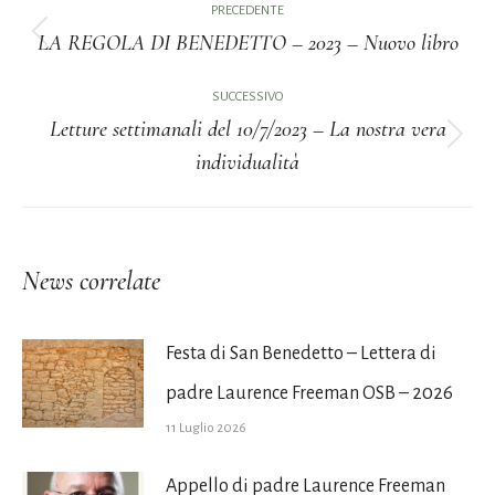
PRECEDENTE
tra
LA REGOLA DI BENEDETTO – 2023 – Nuovo libro
Post
i
precedente:
SUCCESSIVO
Letture settimanali del 10/7/2023 – La nostra vera
post
Prossimo
individualità
post:
News correlate
Festa di San Benedetto – Lettera di
padre Laurence Freeman OSB – 2026
11 Luglio 2026
Appello di padre Laurence Freeman