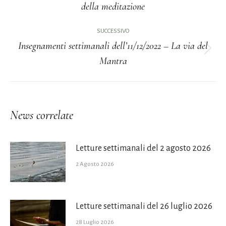
Post
della meditazione
i
precedente:
post
SUCCESSIVO
Insegnamenti settimanali dell’11/12/2022 – La via del
Prossimo
Mantra
post:
News correlate
Letture settimanali del 2 agosto 2026
2 Agosto 2026
Letture settimanali del 26 luglio 2026
28 Luglio 2026