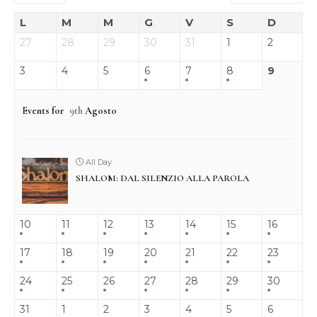
L
M
M
G
V
S
D
27
28
29
30
31
1
2
3
4
5
6
7
8
9
Events for
9th
Agosto
All Day
SHALOM: DAL SILENZIO ALLA PAROLA
10
11
12
13
14
15
16
17
18
19
20
21
22
23
24
25
26
27
28
29
30
31
1
2
3
4
5
6