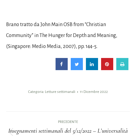
Brano tratto da John Main OSB from “Christian
Community” in The Hunger for Depth and Meaning,
(Singapore: Medio Media, 2007), pp. 144-5.
Categoria:
Letture settimanali
11 Dicembre 2022
Naviga
PRECEDENTE
tra
Insegnamenti settimanali del 5/12/2022 – L’universalità