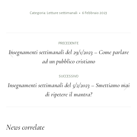
Categoria:
Letture settimanali
6 Febbraio 2023
Naviga
PRECEDENTE
tra
Insegnamenti settimanali del 29/1/2023 – Come parlare
Post
ad un pubblico cristiano
i
precedente:
post
SUCCESSIVO
Insegnamenti settimanali del 5/2/2023 – Smettiamo mai
Prossimo
di ripetere il mantra?
post:
News correlate