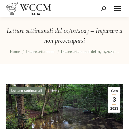
Cerca:
Letture settimanali del 01/01/2023 – Imparare a
non preoccuparsi
Tu sei qui:
Home
Letture settimanali
Letture settimanali del 01/01/2023 –…
Letture settimanali
Gen
3
2023