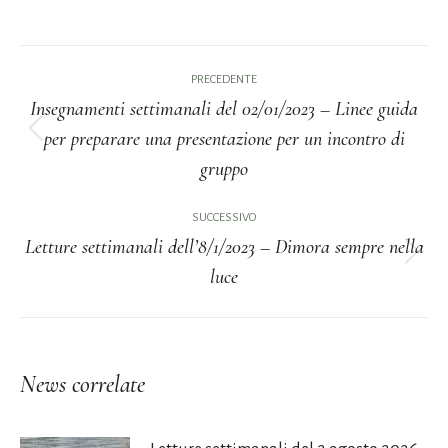
Naviga
PRECEDENTE
tra
Insegnamenti settimanali del 02/01/2023 – Linee guida
per preparare una presentazione per un incontro di
i
Post
gruppo
precedente:
post
SUCCESSIVO
Letture settimanali dell’8/1/2023 – Dimora sempre nella
Prossimo
luce
post:
News correlate