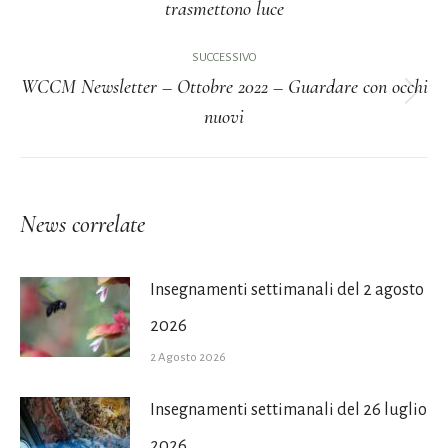
trasmettono luce
i
precedente:
post
SUCCESSIVO
WCCM Newsletter – Ottobre 2022 – Guardare con occhi
Prossimo
nuovi
post:
News correlate
Insegnamenti settimanali del 2 agosto
2026
2 Agosto 2026
Insegnamenti settimanali del 26 luglio
2026