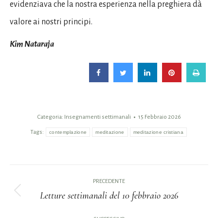
evidenziava che la nostra esperienza nella preghiera dà
valore ai nostri principi.
Kim Nataraja
Categoria:
Insegnamenti settimanali
15 Febbraio 2026
Tags:
contemplazione
meditazione
meditazione cristiana
Naviga
PRECEDENTE
tra
Letture settimanali del 10 febbraio 2026
Post
i
precedente: