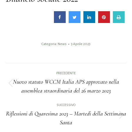
Categoria:
News
3 Aprile 2023
Naviga
PRECEDENTE
tra
Nuovo statuto WCCM Italia APS approvato nella
Post
assemblea straordinaria del 26 marzo 2023
i
precedente:
post
SUCCESSIVO
Riflessioni di Quaresima 2023 – Martedì della Settimana
Prossimo
Santa
post: