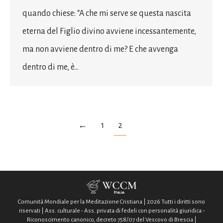
quando chiese: “A che mi serve se questa nascita
eterna del Figlio divino avviene incessantemente,
ma non avviene dentro di me? E che avvenga
dentro di me, è…
←
1
2
Comunità Mondiale per la Meditazione Cristiana | 2026 Tutti i diritti sono
riservati | Ass. culturale - Ass. privata di fedeli con personalità giuridica -
Riconoscimento canonico, decreto 758/07 del Vescovo di Brescia |