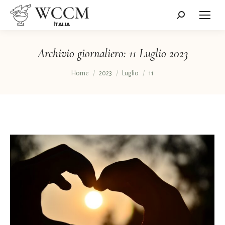
Cerca:
Archivio giornaliero:
11 Luglio 2023
Tu sei qui:
Home
2023
Luglio
11