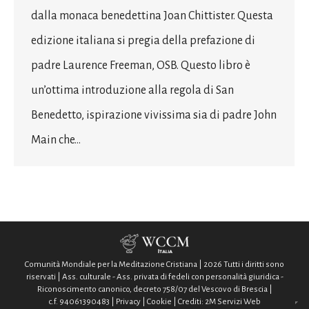
dalla monaca benedettina Joan Chittister. Questa
edizione italiana si pregia della prefazione di
padre Laurence Freeman, OSB. Questo libro è
un’ottima introduzione alla regola di San
Benedetto, ispirazione vivissima sia di padre John
Main che…
Comunità Mondiale per la Meditazione Cristiana | 2026 Tutti i diritti sono
riservati | Ass. culturale - Ass. privata di fedeli con personalità giuridica -
Riconoscimento canonico, decreto 758/07 del Vescovo di Brescia |
c.f. 94061390483 |
Privacy
|
Cookie
| Crediti:
2M Servizi Web