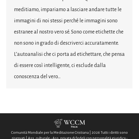
meditiamo, impariamo a lasciare andare tutte le
immagini di noi stessi perché le immagini sono
estranee al nostro vero sé. Sono come etichette che
non sono in grado di descriverci accuratamente.
L’autoanalisi che ci porta ad etichettare, che pensa
di essere così intelligente, ci esclude dalla
conoscenza del vero…
Comunità Mondiale per la Meditazione Cristiana | 2026 Tutti i diritti sono
riservati | Ass. culturale - Ass. privata di fedeli con personalità giuridica -