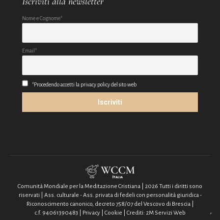
Iscriviti alla newsletter
Nome e Cognome*
Email*
*Procedendo accetti la privacy policy del sito web
Comunità Mondiale per la Meditazione Cristiana | 2026 Tutti i diritti sono
riservati | Ass. culturale - Ass. privata di fedeli con personalità giuridica -
Riconoscimento canonico, decreto 758/07 del Vescovo di Brescia |
c.f. 94061390483 |
Privacy
|
Cookie
| Crediti:
2M Servizi Web