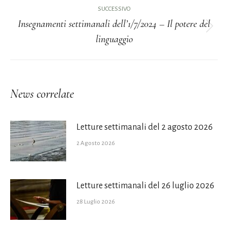
i
precedente:
SUCCESSIVO
Insegnamenti settimanali dell’1/7/2024 – Il potere del
post
Prossimo
linguaggio
post:
News correlate
Letture settimanali del 2 agosto 2026
2 Agosto 2026
Letture settimanali del 26 luglio 2026
28 Luglio 2026