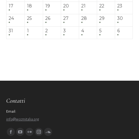
17
18
19
20
21
22
23
24
25
26
27
28
29
30
31
1
2
3
4
5
6
Contatti
Email:
info@wccmitalia.org
Ci puoi trovare su:
Facebook
YouTube
Flickr
Instagram
SoundCloud