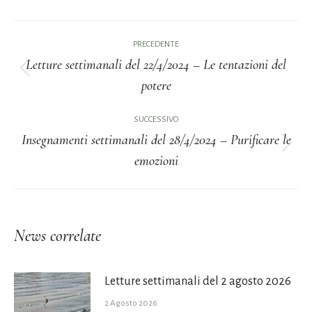
Naviga
PRECEDENTE
tra
Letture settimanali del 22/4/2024 – Le tentazioni del
Post
potere
i
precedente:
post
SUCCESSIVO
Insegnamenti settimanali del 28/4/2024 – Purificare le
Prossimo
emozioni
post:
News correlate
Letture settimanali del 2 agosto 2026
2 Agosto 2026