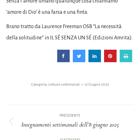
Senza l’amore umano qualunque cosa chiamiamo
‘amore di Dio’ è una farsa e una finta.
Brano tratto da Laurence Freeman OSB “La necessità
della solitudine” in IL SÉ SENZA UN SÉ (Edizioni Amrita).
Categoria:
Letture settimanali
15 Giugno 2025
Naviga
PRECEDENTE
tra
Insegnamenti settimanali dell’8 giugno 2025
Post
i
precedente:
SUCCESSIVO