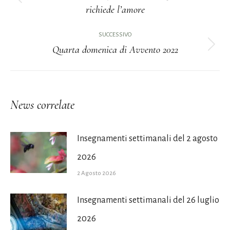
Post
richiede l’amore
i
precedente:
post
SUCCESSIVO
Quarta domenica di Avvento 2022
Prossimo
post:
News correlate
Insegnamenti settimanali del 2 agosto
2026
2 Agosto 2026
Insegnamenti settimanali del 26 luglio
2026