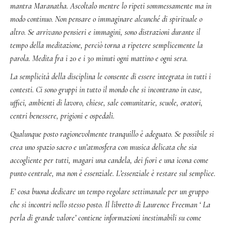
mantra Maranatha. Ascoltalo mentre lo ripeti sommessamente ma in
modo continuo. Non pensare o immaginare alcunché di spirituale o
altro. Se arrivano pensieri e immagini, sono distrazioni durante il
tempo della meditazione, perciò torna a ripetere semplicemente la
parola. Medita fra i 20 e i 30 minuti ogni mattino e ogni sera.
La semplicità della disciplina le consente di essere integrata in tutti i
contesti. Ci sono gruppi in tutto il mondo che si incontrano in case,
uffici, ambienti di lavoro, chiese, sale comunitarie, scuole, oratori,
centri benessere, prigioni e ospedali.
Qualunque posto ragionevolmente tranquillo è adeguato. Se possibile si
crea uno spazio sacro e un’atmosfera con musica delicata che sia
accogliente per tutti, magari una candela, dei fiori e una icona come
punto centrale, ma non è essenziale. L’essenziale è restare sul semplice.
E’ cosa buona dedicare un tempo regolare settimanale per un gruppo
che si incontri nello stesso posto. Il libretto di Laurence Freeman ‘
La
perla di grande valore’
contiene informazioni inestimabili su come