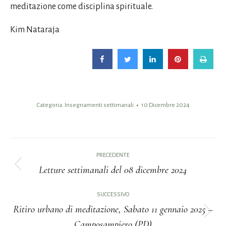
meditazione come disciplina spirituale.
Kim Nataraja
Categoria:
Insegnamenti settimanali
10 Dicembre 2024
Naviga
PRECEDENTE
tra
Letture settimanali del 08 dicembre 2024
Post
i
precedente:
SUCCESSIVO
Ritiro urbano di meditazione, Sabato 11 gennaio 2025 –
post
Prossimo
Camposampiero (PD)