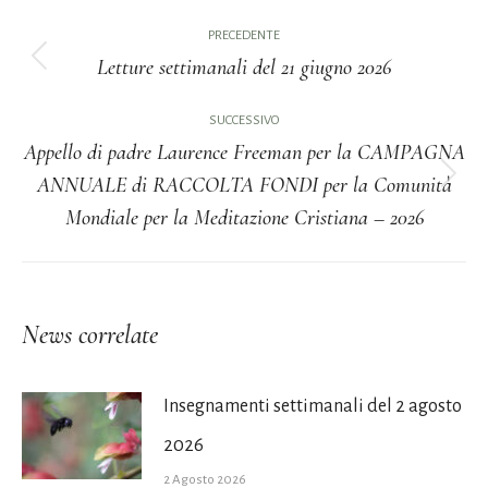
Naviga
PRECEDENTE
tra
Letture settimanali del 21 giugno 2026
Post
i
precedente:
SUCCESSIVO
Appello di padre Laurence Freeman per la CAMPAGNA
post
ANNUALE di RACCOLTA FONDI per la Comunità
Prossimo
Mondiale per la Meditazione Cristiana – 2026
post:
News correlate
Insegnamenti settimanali del 2 agosto
2026
2 Agosto 2026