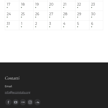
17
18
19
20
21
22
23
24
25
26
27
28
29
30
31
1
2
3
4
5
6
Contatti
Email:
info@wccmitalia.org
Ci puoi trovare su:
Facebook
YouTube
Flickr
Instagram
SoundCloud