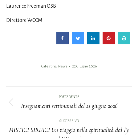
Laurence Freeman OSB
Direttore WCCM
Categoria:
News
22 Giugno 2026
Naviga
PRECEDENTE
tra
Insegnamenti settimanali del 21 giugno 2026
Post
i
precedente:
SUCCESSIVO
MISTICI SIRIACI Un viaggio nella spiritualità dal IV
post
Prossimo