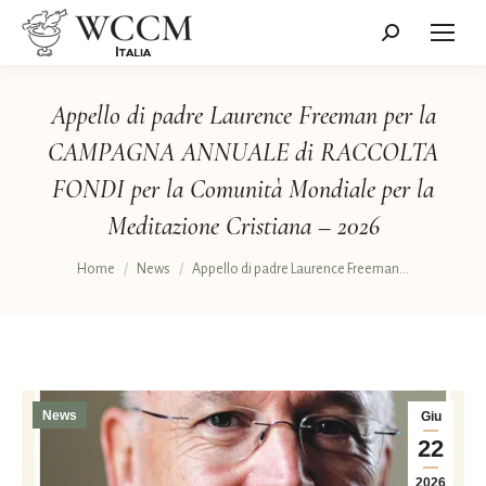
Cerca:
Appello di padre Laurence Freeman per la
CAMPAGNA ANNUALE di RACCOLTA
FONDI per la Comunità Mondiale per la
Meditazione Cristiana – 2026
Tu sei qui:
Home
News
Appello di padre Laurence Freeman…
News
Giu
22
2026