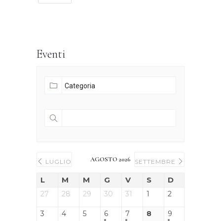
Eventi
AGOSTO 2026
LUGLIO
SETTEMBRE
L
M
M
G
V
S
D
27
28
29
30
31
1
2
3
4
5
6
7
8
9