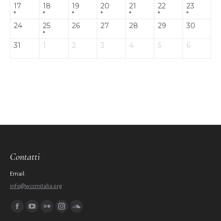
17
18
19
20
21
22
23
24
25
26
27
28
29
30
31
1
2
3
4
5
6
Contatti
Email:
info@wccmitalia.org
Ci puoi trovare su:
Facebook
YouTube
Flickr
Instagram
SoundCloud