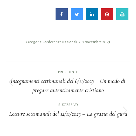
Categoria:
Conferenze Nazionali
8 Novembre 2023
Naviga
PRECEDENTE
tra
Insegnamenti settimanali del 6/11/2023 – Un modo di
Post
pregare autenticamente cristiano
i
precedente:
post
SUCCESSIVO
Letture settimanali del 12/11/2023 – La grazia del guru
Prossimo
post: