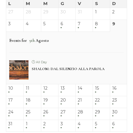
L
M
M
G
V
S
D
27
28
29
30
31
1
2
3
4
5
6
7
8
9
Events for
9th
Agosto
All Day
SHALOM: DAL SILENZIO ALLA PAROLA
10
11
12
13
14
15
16
17
18
19
20
21
22
23
24
25
26
27
28
29
30
31
1
2
3
4
5
6