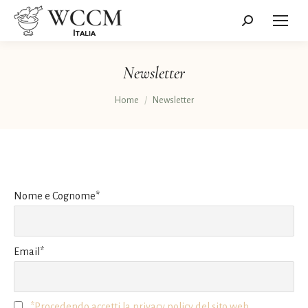
Cerca:
Newsletter
Tu sei qui:
Home
Newsletter
Nome e Cognome*
Email*
*Procedendo accetti la privacy policy del sito web