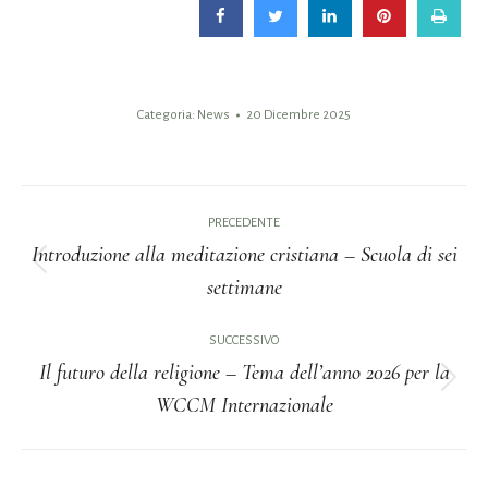
Categoria:
News
20 Dicembre 2025
Naviga
PRECEDENTE
tra
Introduzione alla meditazione cristiana – Scuola di sei
Post
settimane
i
precedente:
post
SUCCESSIVO
Il futuro della religione – Tema dell’anno 2026 per la
Prossimo
WCCM Internazionale
post: