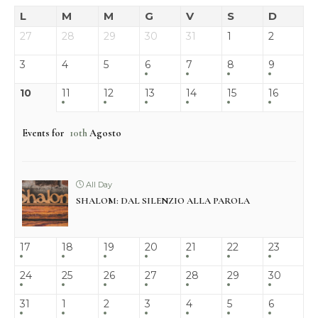
L
M
M
G
V
S
D
27
28
29
30
31
1
2
3
4
5
6
7
8
9
10
11
12
13
14
15
16
Events for
10th
Agosto
All Day
SHALOM: DAL SILENZIO ALLA PAROLA
17
18
19
20
21
22
23
24
25
26
27
28
29
30
31
1
2
3
4
5
6