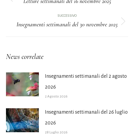
tra
Letture settimanali del 16 novembre 2025
Post
i
precedente:
SUCCESSIVO
Insegnamenti settimanali del 30 novembre 2025
post
Prossimo
post:
News correlate
Insegnamenti settimanali del 2 agosto
2026
2 Agosto 2026
Insegnamenti settimanali del 26 luglio
2026
28 Luglio 2026