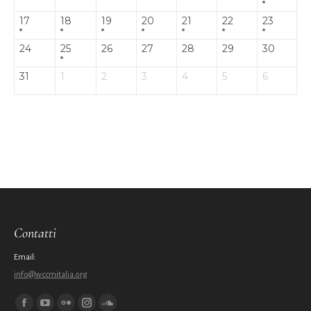
17
18
19
20
21
22
23
24
25
26
27
28
29
30
31
1
2
3
4
5
6
Contatti
Email:
info@wccmitalia.org
Ci puoi trovare su:
Facebook
YouTube
Flickr
Instagram
SoundCloud