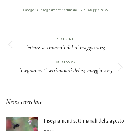
Categoria:
Insegnamenti settimanali
18 Maggio 2025
Naviga
PRECEDENTE
tra
letture settimanali del 16 maggio 2025
Post
i
precedente:
SUCCESSIVO
Insegnamenti settimanali del 24 maggio 2025
post
Prossimo
post:
News correlate
Insegnamenti settimanali del 2 agosto