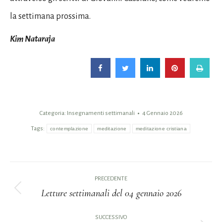
la settimana prossima.
Kim Nataraja
Categoria:
Insegnamenti settimanali
4 Gennaio 2026
Tags:
contemplazione
meditazione
meditazione cristiana
Naviga
PRECEDENTE
tra
Letture settimanali del 04 gennaio 2026
Post
i
precedente:
SUCCESSIVO