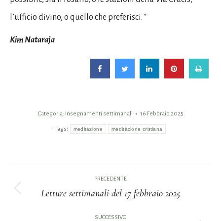
l’ufficio divino, o quello che preferisci. “
Kim Nataraja
Categoria:
Insegnamenti settimanali
16 Febbraio 2025
Tags:
meditazione
meditazione cristiana
Naviga
PRECEDENTE
tra
Letture settimanali del 17 febbraio 2025
Post
i
precedente:
SUCCESSIVO