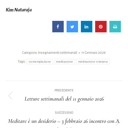
Kim Nataraja
Categoria:
Insegnamenti settimanali
11 Gennaio 2026
Tags:
contemplazione
meditazione
meditazione cristiana
Naviga
PRECEDENTE
tra
Letture settimanali del 11 gennaio 2026
Post
i
precedente:
SUCCESSIVO
Meditare è un desiderio – 3 febbraio 26 incontro con A.
post
Prossimo