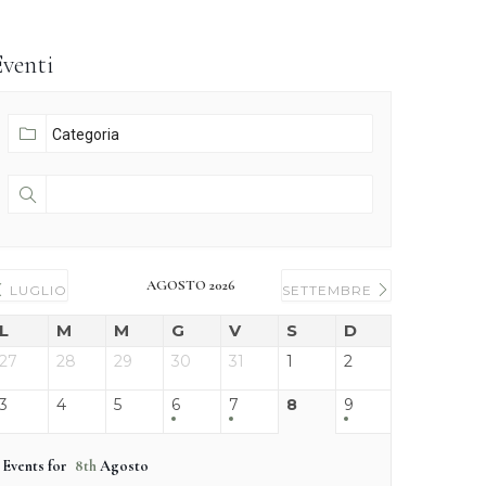
Eventi
AGOSTO 2026
LUGLIO
SETTEMBRE
L
M
M
G
V
S
D
27
28
29
30
31
1
2
3
4
5
6
7
8
9
Events for
8th
Agosto