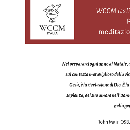
Nel prepararci ogni anno al Natale, 
sul contesto meraviglioso della visi
Gesù, è la rivelazione di Dio. È l
sapienza, del suo amore nell’uomo
nella ge
John Main OSB