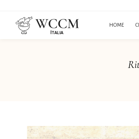
HOME
C
Ri