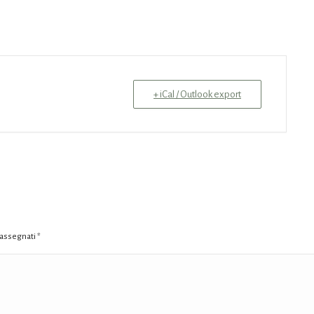
+ iCal / Outlook export
trassegnati
*