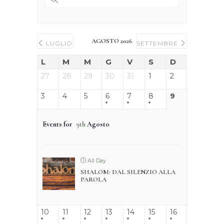
AGOSTO 2026
LUGLIO
SETTEMBRE
L
M
M
G
V
S
D
27
28
29
30
31
1
2
3
4
5
6
7
8
9
Events for
9th
Agosto
All Day
SHALOM: DAL SILENZIO ALLA
PAROLA
10
11
12
13
14
15
16