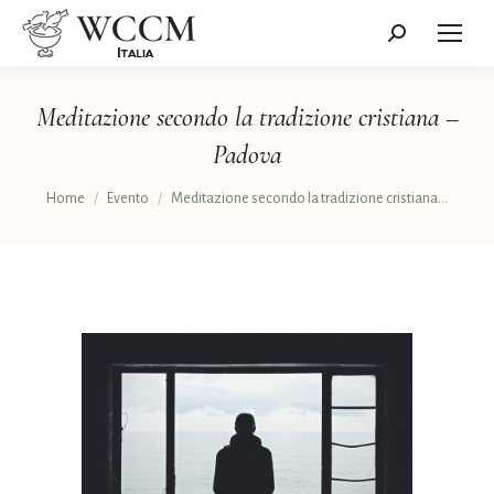
Cerca:
Meditazione secondo la tradizione cristiana –
Padova
Tu sei qui:
Home
Evento
Meditazione secondo la tradizione cristiana…