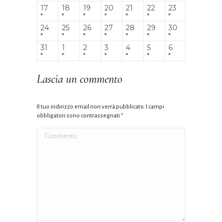
17
18
19
20
21
22
23
24
25
26
27
28
29
30
31
1
2
3
4
5
6
Lascia un commento
Il tuo indirizzo email non verrà pubblicato. I campi
obbligatori sono contrassegnati
*
Commento