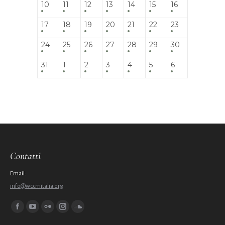
10
11
12
13
14
15
16
17
18
19
20
21
22
23
24
25
26
27
28
29
30
31
1
2
3
4
5
6
Contatti
Email:
info@wccmitalia.org
Ci puoi trovare su:
Facebook
YouTube
Flickr
Instagram
SoundCloud