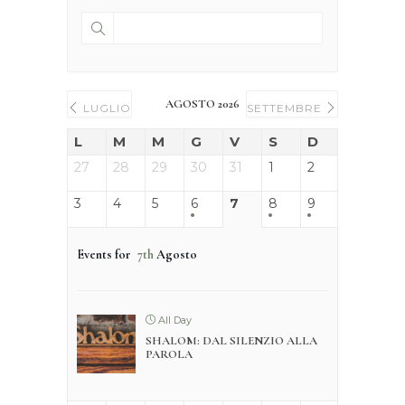
AGOSTO 2026
LUGLIO
SETTEMBRE
L
M
M
G
V
S
D
27
28
29
30
31
1
2
3
4
5
6
7
8
9
Events for
7th
Agosto
All Day
SHALOM: DAL SILENZIO ALLA
PAROLA