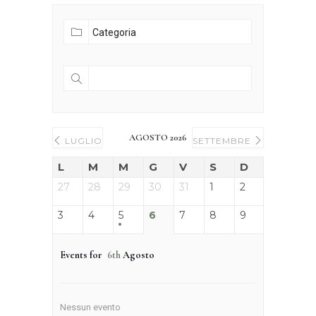
AGOSTO 2026
LUGLIO
SETTEMBRE
L
M
M
G
V
S
D
27
28
29
30
31
1
2
3
4
5
6
7
8
9
Events for
6th
Agosto
Nessun evento